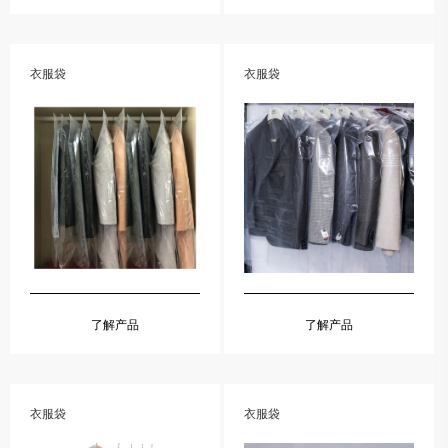
衣服袋
衣服袋
了解产品
了解产品
衣服袋
衣服袋