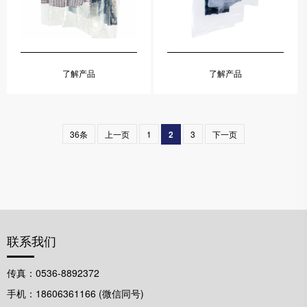
了解产品
了解产品
36条
上一页
1
2
3
下一页
联系我们
传真：0536-8892372
手机：18606361166 (微信同号)