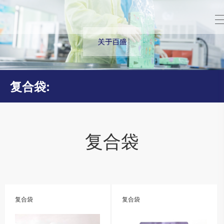
复合袋:
复合袋
复合袋
复合袋