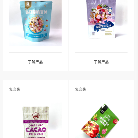
了解产品
了解产品
复合袋
复合袋