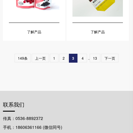
了解产品
了解产品
149条
上一页
1
2
3
4
..
13
下一页
联系我们
传真：0536-8892372
手机：18606361166 (微信同号)