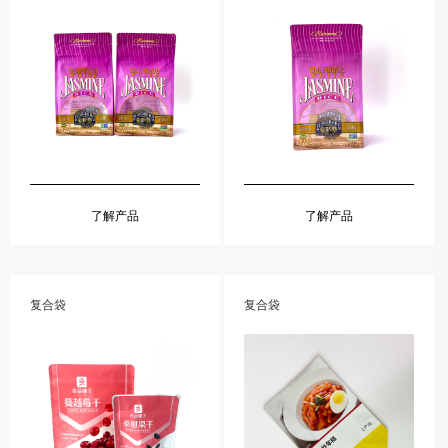
了解产品
了解产品
复合袋
复合袋