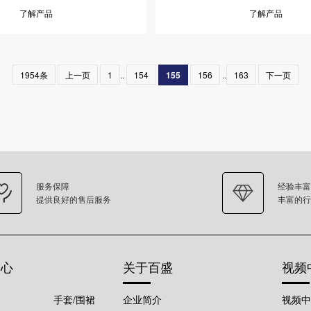
了解产品
了解产品
1954条
上一页
1
..
154
155
156
..
163
下一页
服务保障
经验丰富
提供良好的售后服务
丰富的行
中心
关于百盛
视频
手套/围裙
企业简介
视频